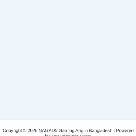
Copyright © 2026 NAGAD9 Gaming App in Bangladesh | Powered