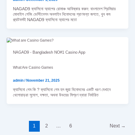
NAGAD9 ক্যাসিনো অ্যাপের রোমাঞ্চ আবিষ্কার করুন: বাংলাদেশ প্রিমিয়ার
মোবাইল গেমিং ডেস্টিনেশন অনলাইন বিনোদনের প্রাণবন্ত জগতে, খুব কম
প্ল্যাটফর্মই NAGAD9 ক্যাসিনো অ্যাপের মতো
NAGAD9 - Bangladesh NO#1 Casino App
What Are Casino Games
admin
/
November 21, 2025
ক্যাসিনো গেম কি ? ক্যাসিনো গেম হল জুয়া বিনোদনের একটি ধরণ যেখানে
খেলোয়াড়রা সুযোগ, দক্ষতা, অথবা উভয়ের মিশ্রণ দ্বারা নির্ধারিত
1
2
…
6
Next
→