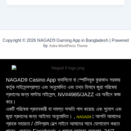
Copyright © 2026 NAGAD9 Gaming App in Bangladesh | Powered
by
Astra WordPress Theme
NAGAD9 Casino App ক্যাসিনো বা স্পোর্টসবুক কুরাকাও সরকার
কর্তৃক লাইসেন্সপ্রাপ্ত এবং অনুমোদিত এবং তথ্য হিসাবে জুয়া পরিষেবা
প্রদানের জন্য মাস্টার লাইসেন্স, NV#4985/JAZZ এর অধীনে কাজ
করে।
একটি পরিষেবা প্রদানকারী যা সমস্ত সম্মতি পাস করেছে এবং সুযোগ এবং
জুয়া প্রদানের জন্য আইনত অনুমোদিত। ,
:
আপনি আমাদের
NAGAD9
গ্রাহক সহায়তা / টেলিগ্রাম হেল্প লাইনে আমাদের সাথে যোগাযোগ করতে