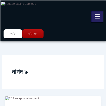
Skip
to
content
লগ-ইন
সাইন আপ
নাগদ ৯