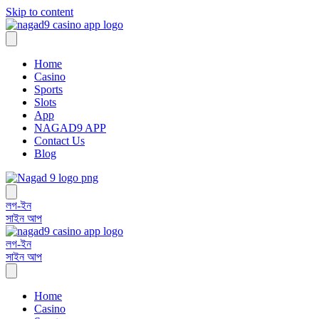
Skip to content
Home
Casino
Sports
Slots
App
NAGAD9 APP
Contact Us
Blog
লগ-ইন
সাইন আপ
লগ-ইন
সাইন আপ
Home
Casino