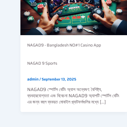
NAGAD9 - Bangladesh NO#1 Casino App
NAGAD 9 Sports
admin
/
September 13, 2025
NAGAD9 স্পোর্টস বেটিং অ্যাপ অন্বেষণ: বৈশিষ্ট্য,
ব্যবহারযোগ্যতা এবং বিবেচনা NAGAD9 অ্যাপটি স্পোর্টস বেটিং
এর জন্য বহুল ব্যবহৃত মোবাইল প্ল্যাটফর্মগুলির মধ্যে […]