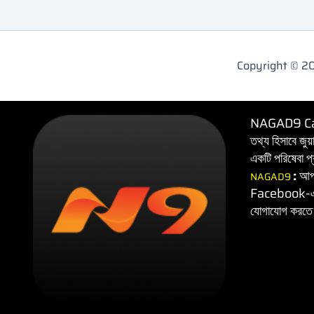
Copyright © 2
NAGAD9 Casino
তথ্য হিসাবে জ
একটি পরিষেবা প
:
আপন
NAGAD9
Facebook-এ গ্
যোগাযোগ করতে প