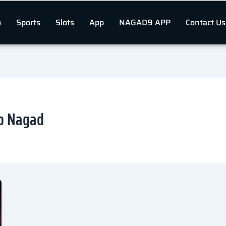
o
Sports
Slots
App
NAGAD9 APP
Contact Us
o Nagad