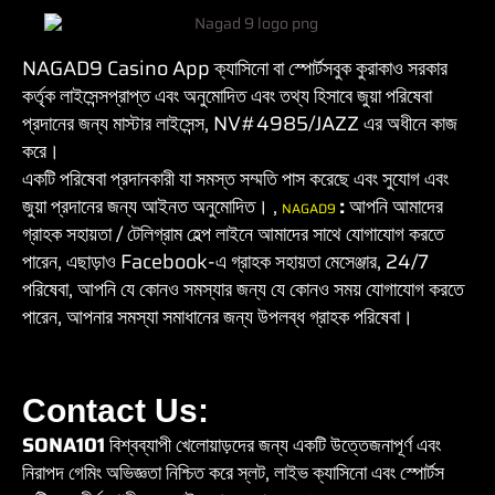
NAGAD9 Casino App ক্যাসিনো বা স্পোর্টসবুক কুরাকাও সরকার
কর্তৃক লাইসেন্সপ্রাপ্ত এবং অনুমোদিত এবং তথ্য হিসাবে জুয়া পরিষেবা
প্রদানের জন্য মাস্টার লাইসেন্স, NV#4985/JAZZ এর অধীনে কাজ
করে।
একটি পরিষেবা প্রদানকারী যা সমস্ত সম্মতি পাস করেছে এবং সুযোগ এবং
জুয়া প্রদানের জন্য আইনত অনুমোদিত। ,
:
আপনি আমাদের
NAGAD9
গ্রাহক সহায়তা / টেলিগ্রাম হেল্প লাইনে আমাদের সাথে যোগাযোগ করতে
পারেন, এছাড়াও Facebook-এ গ্রাহক সহায়তা মেসেঞ্জার, 24/7
পরিষেবা, আপনি যে কোনও সমস্যার জন্য যে কোনও সময় যোগাযোগ করতে
পারেন, আপনার সমস্যা সমাধানের জন্য উপলব্ধ গ্রাহক পরিষেবা।
Contact Us:
SONA101
বিশ্বব্যাপী খেলোয়াড়দের জন্য একটি উত্তেজনাপূর্ণ এবং
নিরাপদ গেমিং অভিজ্ঞতা নিশ্চিত করে স্লট, লাইভ ক্যাসিনো এবং স্পোর্টস