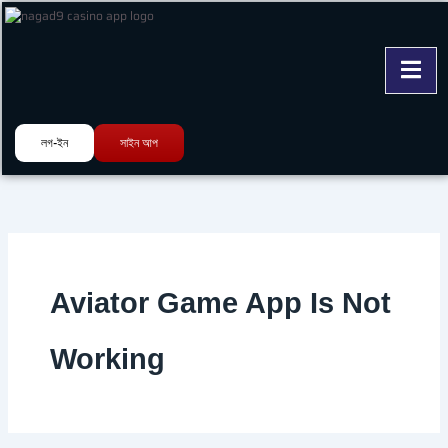
Skip
to
content
লগ-ইন
সাইন আপ
Aviator Game App Is Not
Working