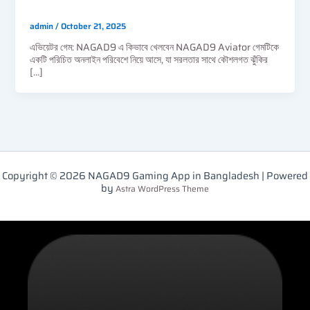
admin
/
October 21, 2025
এভিয়েটর গেম: NAGAD9 এ কিভাবে খেলবেন NAGAD9 Aviator গেমটিকে
একটি পরিচিত অনলাইন পরিবেশে নিয়ে আসে, যা সরলতার সাথে কৌশলগত ঝুঁকির
[…]
Copyright © 2026 NAGAD9 Gaming App in Bangladesh | Powered
by
Astra WordPress Theme