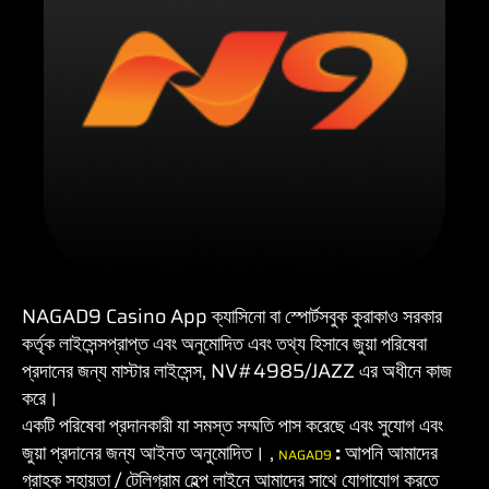
NAGAD9 Casino App ক্যাসিনো বা স্পোর্টসবুক কুরাকাও সরকার
কর্তৃক লাইসেন্সপ্রাপ্ত এবং অনুমোদিত এবং তথ্য হিসাবে জুয়া পরিষেবা
প্রদানের জন্য মাস্টার লাইসেন্স, NV#4985/JAZZ এর অধীনে কাজ
করে।
একটি পরিষেবা প্রদানকারী যা সমস্ত সম্মতি পাস করেছে এবং সুযোগ এবং
জুয়া প্রদানের জন্য আইনত অনুমোদিত। ,
:
আপনি আমাদের
NAGAD9
গ্রাহক সহায়তা / টেলিগ্রাম হেল্প লাইনে আমাদের সাথে যোগাযোগ করতে