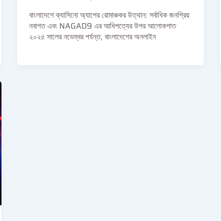
বাংলাদেশে ক্যাসিনো অ্যাপের রোমাঞ্চকর উত্থান: সর্বাধিক জনপ্রিয়
নবাগত এবং NAGAD9 এর আধিপত্যের উপর আলোকপাত
২০২৫ সালের নভেম্বর পর্যন্ত, বাংলাদেশের অনলাইন