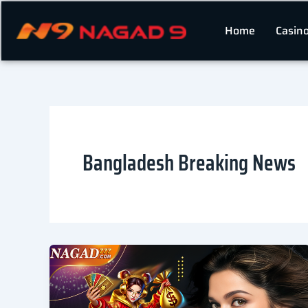
Skip
to
Home
Casin
content
Bangladesh Breaking News