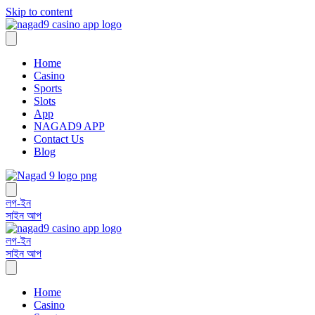
Skip to content
Home
Casino
Sports
Slots
App
NAGAD9 APP
Contact Us
Blog
লগ-ইন
সাইন আপ
লগ-ইন
সাইন আপ
Home
Casino