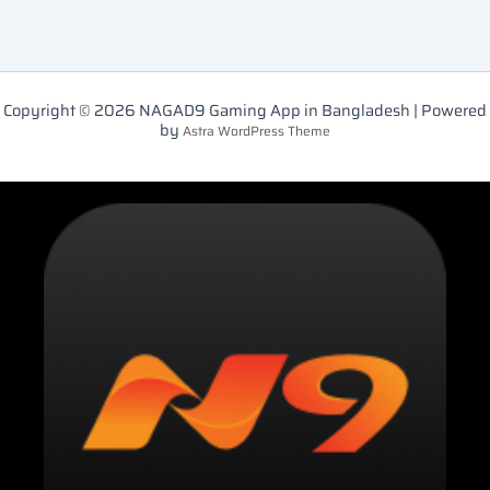
Copyright © 2026 NAGAD9 Gaming App in Bangladesh | Powered
by
Astra WordPress Theme