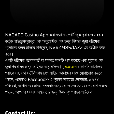
NAGAD9 Casino App ক্যাসিনো বা স্পোর্টসবুক কুরাকাও সরকার
কর্তৃক লাইসেন্সপ্রাপ্ত এবং অনুমোদিত এবং তথ্য হিসাবে জুয়া পরিষেবা
প্রদানের জন্য মাস্টার লাইসেন্স, NV#4985/JAZZ এর অধীনে কাজ
করে।
একটি পরিষেবা প্রদানকারী যা সমস্ত সম্মতি পাস করেছে এবং সুযোগ এবং
জুয়া প্রদানের জন্য আইনত অনুমোদিত। ,
:
আপনি আমাদের
NAGAD9
গ্রাহক সহায়তা / টেলিগ্রাম হেল্প লাইনে আমাদের সাথে যোগাযোগ করতে
পারেন, এছাড়াও Facebook-এ গ্রাহক সহায়তা মেসেঞ্জার, 24/7
পরিষেবা, আপনি যে কোনও সমস্যার জন্য যে কোনও সময় যোগাযোগ করতে
পারেন, আপনার সমস্যা সমাধানের জন্য উপলব্ধ গ্রাহক পরিষেবা।
Contact Us: