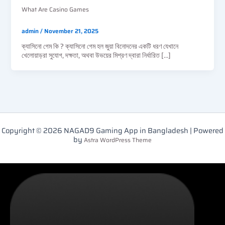
What Are Casino Games
admin
/
November 21, 2025
ক্যাসিনো গেম কি ? ক্যাসিনো গেম হল জুয়া বিনোদনের একটি ধরণ যেখানে
খেলোয়াড়রা সুযোগ, দক্ষতা, অথবা উভয়ের মিশ্রণ দ্বারা নির্ধারিত […]
Copyright © 2026 NAGAD9 Gaming App in Bangladesh | Powered
by
Astra WordPress Theme