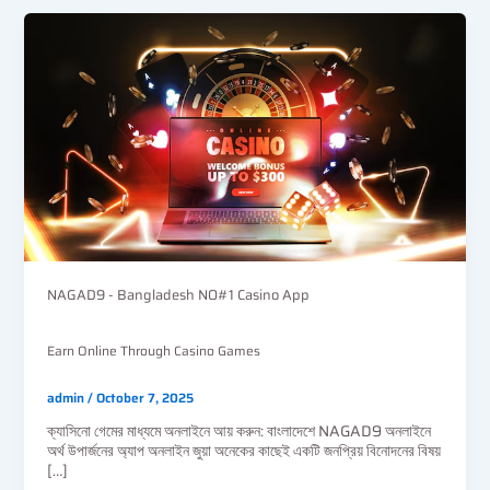
NAGAD9 - Bangladesh NO#1 Casino App
Earn Online Through Casino Games
admin
/
October 7, 2025
ক্যাসিনো গেমের মাধ্যমে অনলাইনে আয় করুন: বাংলাদেশে NAGAD9 অনলাইনে
অর্থ উপার্জনের অ্যাপ অনলাইন জুয়া অনেকের কাছেই একটি জনপ্রিয় বিনোদনের বিষয়
[…]