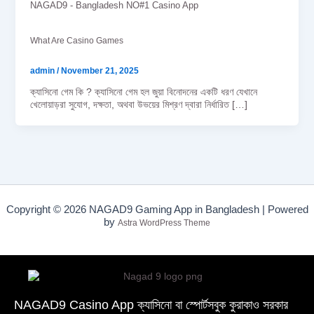
NAGAD9 - Bangladesh NO#1 Casino App
What Are Casino Games
admin
/
November 21, 2025
ক্যাসিনো গেম কি ? ক্যাসিনো গেম হল জুয়া বিনোদনের একটি ধরণ যেখানে
খেলোয়াড়রা সুযোগ, দক্ষতা, অথবা উভয়ের মিশ্রণ দ্বারা নির্ধারিত […]
Copyright © 2026 NAGAD9 Gaming App in Bangladesh | Powered
by
Astra WordPress Theme
NAGAD9 Casino App ক্যাসিনো বা স্পোর্টসবুক কুরাকাও সরকার