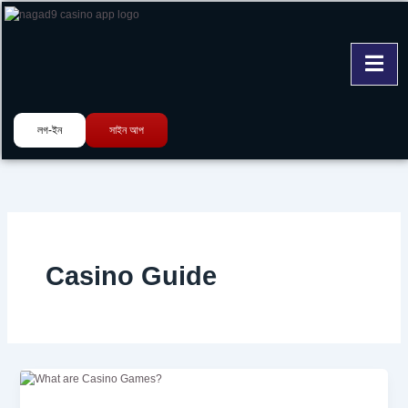
Skip
to
content
লগ-ইন
সাইন আপ
Casino Guide