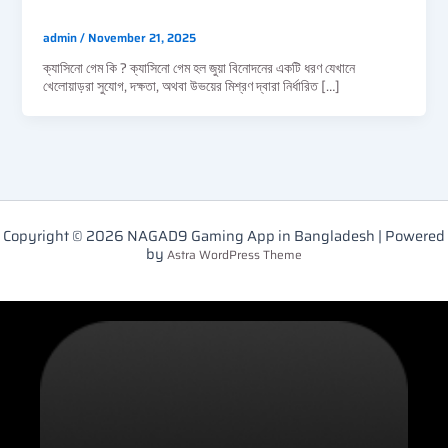
admin
/
November 21, 2025
ক্যাসিনো গেম কি ? ক্যাসিনো গেম হল জুয়া বিনোদনের একটি ধরণ যেখানে
খেলোয়াড়রা সুযোগ, দক্ষতা, অথবা উভয়ের মিশ্রণ দ্বারা নির্ধারিত […]
Copyright © 2026 NAGAD9 Gaming App in Bangladesh | Powered
by
Astra WordPress Theme