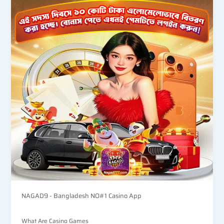
NAGAD9 - Bangladesh NO#1 Casino App
What Are Casino Games