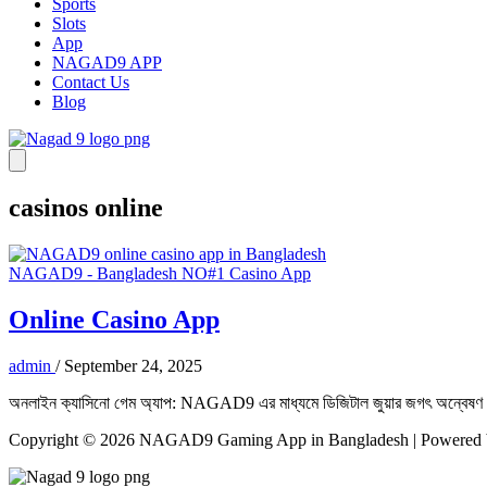
Sports
Slots
App
NAGAD9 APP
Contact Us
Blog
casinos online
NAGAD9 - Bangladesh NO#1 Casino App
Online Casino App
admin
/
September 24, 2025
অনলাইন ক্যাসিনো গেম অ্যাপ: NAGAD9 এর মাধ্যমে ডিজিটাল জুয়ার জগৎ অন্বেষণ করা
Copyright © 2026 NAGAD9 Gaming App in Bangladesh | Powered