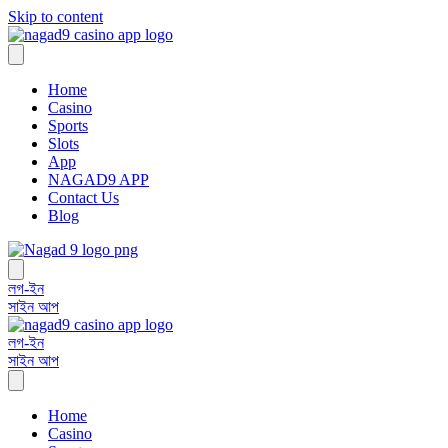
Skip to content
Home
Casino
Sports
Slots
App
NAGAD9 APP
Contact Us
Blog
লগ-ইন
সাইন আপ
লগ-ইন
সাইন আপ
Home
Casino