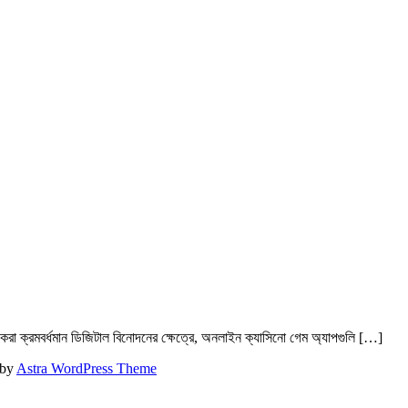
 ক্রমবর্ধমান ডিজিটাল বিনোদনের ক্ষেত্রে, অনলাইন ক্যাসিনো গেম অ্যাপগুলি […]
 by
Astra WordPress Theme