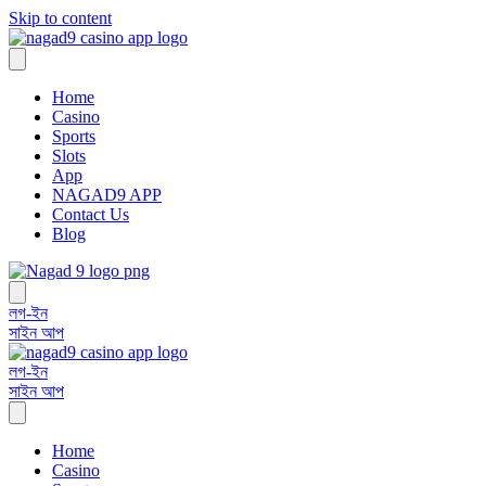
Skip to content
Home
Casino
Sports
Slots
App
NAGAD9 APP
Contact Us
Blog
লগ-ইন
সাইন আপ
লগ-ইন
সাইন আপ
Home
Casino