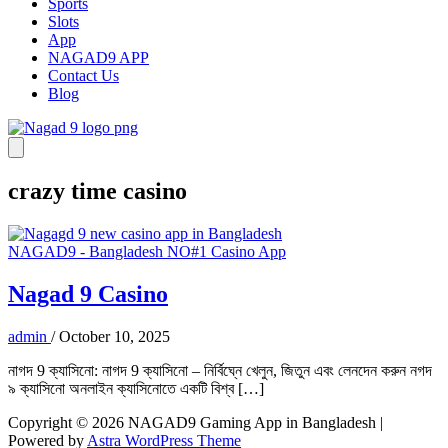
Sports
Slots
App
NAGAD9 APP
Contact Us
Blog
crazy time casino
NAGAD9 - Bangladesh NO#1 Casino App
Nagad 9 Casino
admin
/
October 10, 2025
নাগদ 9 ক্যাসিনো: নাগদ 9 ক্যাসিনো – নির্বিঘ্নে খেলুন, জিতুন এবং লেনদেন করুন নগদ
৯ ক্যাসিনো অনলাইন ক্যাসিনোতে একটি বিশ্ব […]
Copyright © 2026 NAGAD9 Gaming App in Bangladesh |
Powered by
Astra WordPress Theme