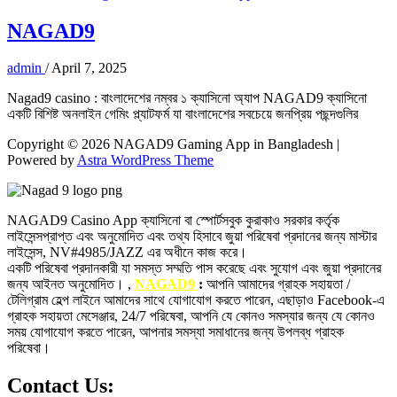
NAGAD9
admin
/
April 7, 2025
Nagad9 casino : বাংলাদেশের নম্বর ১ ক্যাসিনো অ্যাপ NAGAD9 ক্যাসিনো
একটি বিশিষ্ট অনলাইন গেমিং প্ল্যাটফর্ম যা বাংলাদেশের সবচেয়ে জনপ্রিয় পছন্দগুলির
Copyright © 2026 NAGAD9 Gaming App in Bangladesh |
Powered by
Astra WordPress Theme
NAGAD9 Casino App ক্যাসিনো বা স্পোর্টসবুক কুরাকাও সরকার কর্তৃক
লাইসেন্সপ্রাপ্ত এবং অনুমোদিত এবং তথ্য হিসাবে জুয়া পরিষেবা প্রদানের জন্য মাস্টার
লাইসেন্স, NV#4985/JAZZ এর অধীনে কাজ করে।
একটি পরিষেবা প্রদানকারী যা সমস্ত সম্মতি পাস করেছে এবং সুযোগ এবং জুয়া প্রদানের
জন্য আইনত অনুমোদিত। ,
NAGAD9
:
আপনি আমাদের গ্রাহক সহায়তা /
টেলিগ্রাম হেল্প লাইনে আমাদের সাথে যোগাযোগ করতে পারেন, এছাড়াও Facebook-এ
গ্রাহক সহায়তা মেসেঞ্জার, 24/7 পরিষেবা, আপনি যে কোনও সমস্যার জন্য যে কোনও
সময় যোগাযোগ করতে পারেন, আপনার সমস্যা সমাধানের জন্য উপলব্ধ গ্রাহক
পরিষেবা।
Contact Us: