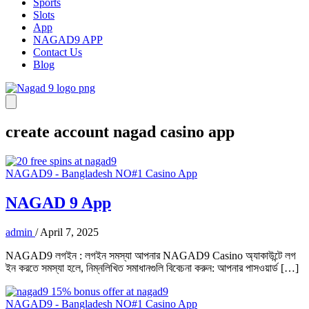
Sports
Slots
App
NAGAD9 APP
Contact Us
Blog
create account nagad casino app
NAGAD9 - Bangladesh NO#1 Casino App
NAGAD 9 App
admin
/
April 7, 2025
NAGAD9 লগইন : লগইন সমস্যা আপনার NAGAD9 Casino অ্যাকাউন্টে লগ
ইন করতে সমস্যা হলে, নিম্নলিখিত সমাধানগুলি বিবেচনা করুন: আপনার পাসওয়ার্ড […]
NAGAD9 - Bangladesh NO#1 Casino App