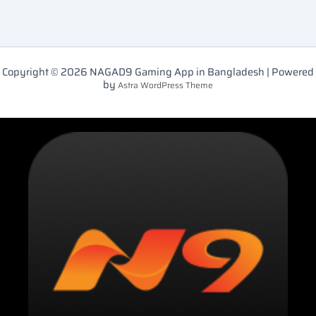
Copyright © 2026 NAGAD9 Gaming App in Bangladesh | Powered
by
Astra WordPress Theme