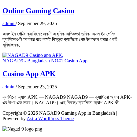
Online Gaming Casino
admin
/
September 29, 2025
অনলাইন গেমিং ক্যাসিনো: একটি আধুনিক অভিজ্ঞতা ভূমিকা অনলাইন গেমিং
ক্যাসিনোগুলি আপনার ঘরে বসেই বিস্তৃত ক্যাসিনো গেম উপভোগ করার একটি
সুবিধাজনক,
NAGAD9 - Bangladesh NO#1 Casino App
Casino App APK
admin
/
September 23, 2025
ক্যাসিনো অ্যাপ APK — NAGAD9 NAGAD9 — ক্যাসিনো অ্যাপ APK-
এর উপর এক নজর। NAGAD9। এই নিবন্ধে ক্যাসিনো অ্যাপ APK কী
Copyright © 2026 NAGAD9 Gaming App in Bangladesh |
Powered by
Astra WordPress Theme