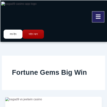
Skip
to
content
লগ-ইন
সাইন আপ
Fortune Gems Big Win