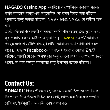
NAGAD9 Casino App ক্যাসিনো বা স্পোর্টসবুক কুরাকাও সরকার
কর্তৃক লাইসেন্সপ্রাপ্ত এবং অনুমোদিত এবং তথ্য হিসাবে জুয়া পরিষেবা
প্রদানের জন্য মাস্টার লাইসেন্স, NV#4985/JAZZ এর অধীনে কাজ
করে।
একটি পরিষেবা প্রদানকারী যা সমস্ত সম্মতি পাস করেছে এবং সুযোগ এবং
জুয়া প্রদানের জন্য আইনত অনুমোদিত। ,
:
আপনি আমাদের
NAGAD9
গ্রাহক সহায়তা / টেলিগ্রাম হেল্প লাইনে আমাদের সাথে যোগাযোগ করতে
পারেন, এছাড়াও Facebook-এ গ্রাহক সহায়তা মেসেঞ্জার, 24/7
পরিষেবা, আপনি যে কোনও সমস্যার জন্য যে কোনও সময় যোগাযোগ করতে
পারেন, আপনার সমস্যা সমাধানের জন্য উপলব্ধ গ্রাহক পরিষেবা।
Contact Us:
SONA101
বিশ্বব্যাপী খেলোয়াড়দের জন্য একটি উত্তেজনাপূর্ণ এবং
নিরাপদ গেমিং অভিজ্ঞতা নিশ্চিত করে স্লট, লাইভ ক্যাসিনো এবং স্পোর্টস
বেটিং সহ শীর্ষস্থানীয় অনলাইন গেম অফার করে।