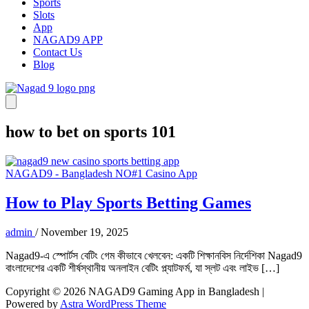
Sports
Slots
App
NAGAD9 APP
Contact Us
Blog
how to bet on sports 101
NAGAD9 - Bangladesh NO#1 Casino App
How to Play Sports Betting Games
admin
/
November 19, 2025
Nagad9-এ স্পোর্টস বেটিং গেম কীভাবে খেলবেন: একটি শিক্ষানবিস নির্দেশিকা Nagad9
বাংলাদেশের একটি শীর্ষস্থানীয় অনলাইন বেটিং প্ল্যাটফর্ম, যা স্লট এবং লাইভ […]
Copyright © 2026 NAGAD9 Gaming App in Bangladesh |
Powered by
Astra WordPress Theme