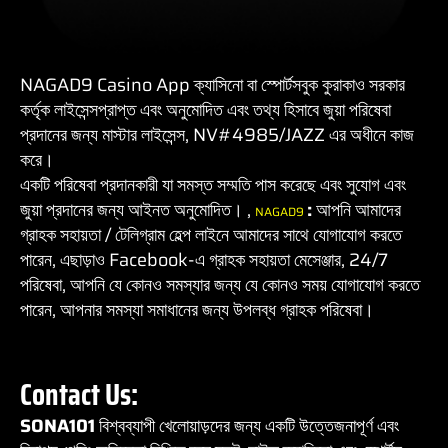
NAGAD9 Casino App ক্যাসিনো বা স্পোর্টসবুক কুরাকাও সরকার
কর্তৃক লাইসেন্সপ্রাপ্ত এবং অনুমোদিত এবং তথ্য হিসাবে জুয়া পরিষেবা
প্রদানের জন্য মাস্টার লাইসেন্স, NV#4985/JAZZ এর অধীনে কাজ
করে।
একটি পরিষেবা প্রদানকারী যা সমস্ত সম্মতি পাস করেছে এবং সুযোগ এবং
জুয়া প্রদানের জন্য আইনত অনুমোদিত। ,
:
আপনি আমাদের
NAGAD9
গ্রাহক সহায়তা / টেলিগ্রাম হেল্প লাইনে আমাদের সাথে যোগাযোগ করতে
পারেন, এছাড়াও Facebook-এ গ্রাহক সহায়তা মেসেঞ্জার, 24/7
পরিষেবা, আপনি যে কোনও সমস্যার জন্য যে কোনও সময় যোগাযোগ করতে
পারেন, আপনার সমস্যা সমাধানের জন্য উপলব্ধ গ্রাহক পরিষেবা।
Contact Us:
SONA101
বিশ্বব্যাপী খেলোয়াড়দের জন্য একটি উত্তেজনাপূর্ণ এবং