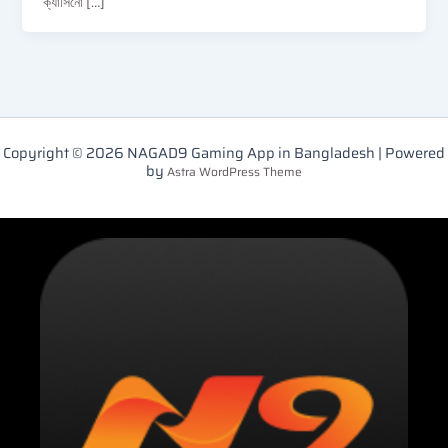
ক্যাসিনো […]
Copyright © 2026 NAGAD9 Gaming App in Bangladesh | Powered
by
Astra WordPress Theme