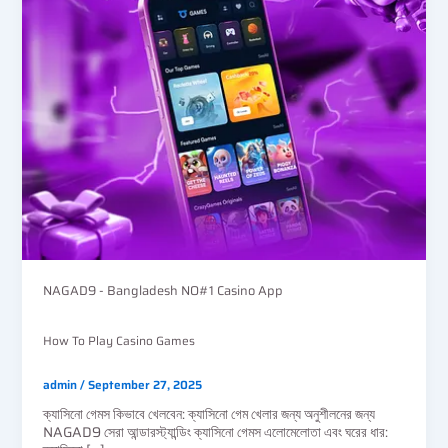
NAGAD9 - Bangladesh NO#1 Casino App
How To Play Casino Games
admin
/
September 27, 2025
ক্যাসিনো গেমস কিভাবে খেলবেন: ক্যাসিনো গেম খেলার জন্য অনুশীলনের জন্য
NAGAD9 সেরা আন্ডারস্ট্যান্ডিং ক্যাসিনো গেমস এলোমেলোতা এবং ঘরের ধার: