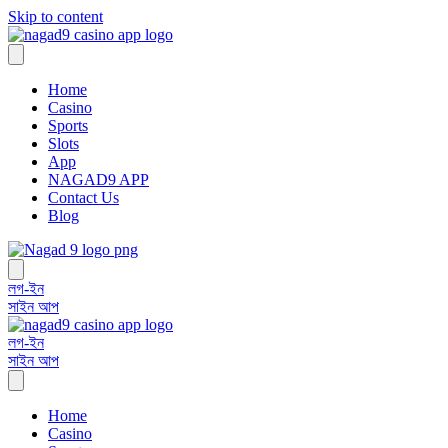
Skip to content
Home
Casino
Sports
Slots
App
NAGAD9 APP
Contact Us
Blog
লগ-ইন
সাইন আপ
লগ-ইন
সাইন আপ
Home
Casino