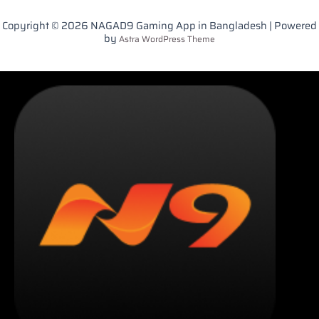
Copyright © 2026 NAGAD9 Gaming App in Bangladesh | Powered
by
Astra WordPress Theme