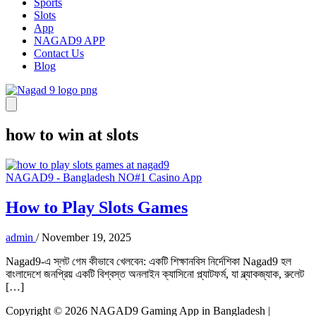
Sports
Slots
App
NAGAD9 APP
Contact Us
Blog
how to win at slots
NAGAD9 - Bangladesh NO#1 Casino App
How to Play Slots Games
admin
/
November 19, 2025
Nagad9-এ স্লট গেম কীভাবে খেলবেন: একটি শিক্ষানবিস নির্দেশিকা Nagad9 হল
বাংলাদেশে জনপ্রিয় একটি বিশ্বস্ত অনলাইন ক্যাসিনো প্ল্যাটফর্ম, যা ব্ল্যাকজ্যাক, রুলেট
[…]
Copyright © 2026 NAGAD9 Gaming App in Bangladesh |