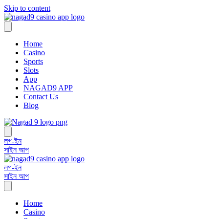
Skip to content
Home
Casino
Sports
Slots
App
NAGAD9 APP
Contact Us
Blog
লগ-ইন
সাইন আপ
লগ-ইন
সাইন আপ
Home
Casino