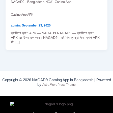
NAGAD9 - Bangladesh NO#1 Casino App
Casino App APK
admin
/
September 23, 2025
ক্যাসিনো অ্যাপ APK — NAGAD9 NAGAD9 — ক্যাসিনো অ্যাপ
APK-এর উপর এক নজর। NAGAD9। এই নিবন্ধে ক্যাসিনো অ্যাপ APK
কী […]
Copyright © 2026 NAGAD9 Gaming App in Bangladesh | Powered
by
Astra WordPress Theme