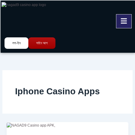
Skip
to
content
লগ-ইন
সাইন আপ
Iphone Casino Apps