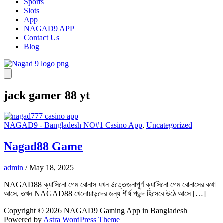
Sports
Slots
App
NAGAD9 APP
Contact Us
Blog
jack gamer 88 yt
NAGAD9 - Bangladesh NO#1 Casino App
,
Uncategorized
Nagad88 Game
admin
/
May 18, 2025
NAGAD88 ক্যাসিনো গেম বোনাস যখন উত্তেজনাপূর্ণ ক্যাসিনো গেম বোনাসের কথা
আসে, তখন NAGAD88 খেলোয়াড়দের জন্য শীর্ষ পছন্দ হিসেবে উঠে আসে […]
Copyright © 2026 NAGAD9 Gaming App in Bangladesh |
Powered by
Astra WordPress Theme