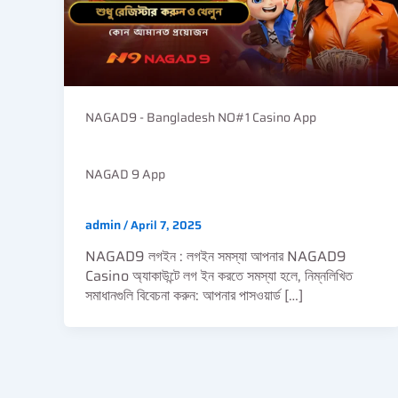
NAGAD9 - Bangladesh NO#1 Casino App
NAGAD 9 App
admin
/
April 7, 2025
NAGAD9 লগইন : লগইন সমস্যা আপনার NAGAD9
Casino অ্যাকাউন্টে লগ ইন করতে সমস্যা হলে, নিম্নলিখিত
সমাধানগুলি বিবেচনা করুন: আপনার পাসওয়ার্ড […]