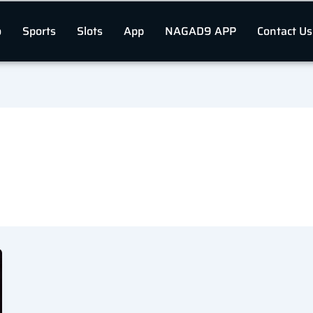
o
Sports
Slots
App
NAGAD9 APP
Contact Us