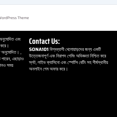
WordPress Theme
Contact Us:
 অনুমোদিত এবং
জ করে।
SONA101
বিশ্বব্যাপী খেলোয়াড়দের জন্য একটি
নত অনুমোদিত। ,
উত্তেজনাপূর্ণ এবং নিরাপদ গেমিং অভিজ্ঞতা নিশ্চিত করে
 পারেন, এছাড়াও
স্লট, লাইভ ক্যাসিনো এবং স্পোর্টস বেটিং সহ শীর্ষস্থানীয়
োনও সময়
অনলাইন গেম অফার করে।