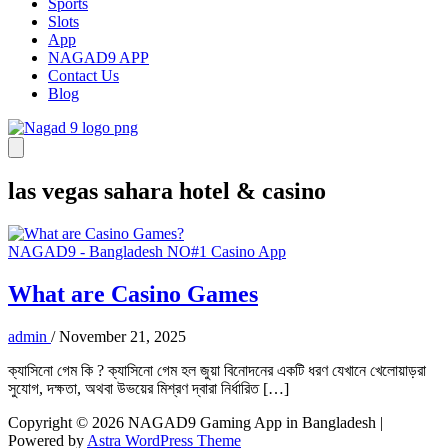
Sports
Slots
App
NAGAD9 APP
Contact Us
Blog
las vegas sahara hotel & casino
NAGAD9 - Bangladesh NO#1 Casino App
What are Casino Games
admin
/
November 21, 2025
ক্যাসিনো গেম কি ? ক্যাসিনো গেম হল জুয়া বিনোদনের একটি ধরণ যেখানে খেলোয়াড়রা
সুযোগ, দক্ষতা, অথবা উভয়ের মিশ্রণ দ্বারা নির্ধারিত […]
Copyright © 2026 NAGAD9 Gaming App in Bangladesh |
Powered by
Astra WordPress Theme