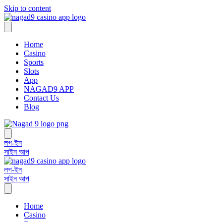
Skip to content
Home
Casino
Sports
Slots
App
NAGAD9 APP
Contact Us
Blog
লগ-ইন
সাইন আপ
লগ-ইন
সাইন আপ
Home
Casino