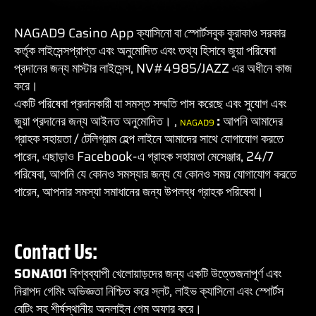
NAGAD9 Casino App ক্যাসিনো বা স্পোর্টসবুক কুরাকাও সরকার
কর্তৃক লাইসেন্সপ্রাপ্ত এবং অনুমোদিত এবং তথ্য হিসাবে জুয়া পরিষেবা
প্রদানের জন্য মাস্টার লাইসেন্স, NV#4985/JAZZ এর অধীনে কাজ
করে।
একটি পরিষেবা প্রদানকারী যা সমস্ত সম্মতি পাস করেছে এবং সুযোগ এবং
জুয়া প্রদানের জন্য আইনত অনুমোদিত। ,
:
আপনি আমাদের
NAGAD9
গ্রাহক সহায়তা / টেলিগ্রাম হেল্প লাইনে আমাদের সাথে যোগাযোগ করতে
পারেন, এছাড়াও Facebook-এ গ্রাহক সহায়তা মেসেঞ্জার, 24/7
পরিষেবা, আপনি যে কোনও সমস্যার জন্য যে কোনও সময় যোগাযোগ করতে
পারেন, আপনার সমস্যা সমাধানের জন্য উপলব্ধ গ্রাহক পরিষেবা।
Contact Us:
SONA101
বিশ্বব্যাপী খেলোয়াড়দের জন্য একটি উত্তেজনাপূর্ণ এবং
নিরাপদ গেমিং অভিজ্ঞতা নিশ্চিত করে স্লট, লাইভ ক্যাসিনো এবং স্পোর্টস
বেটিং সহ শীর্ষস্থানীয় অনলাইন গেম অফার করে।