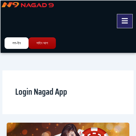
Skip
to
content
লগ-ইন
সাইন আপ
Login Nagad App