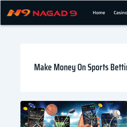
Skip
to
Home
Casin
content
Make Money On Sports Betti