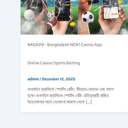
NAGAD9 - Bangladesh NO#1 Casino App
Online Casino Sports Betting
admin
/
December 12, 2025
অনলাইন ক্যাসিনো স্পোর্টস বেটিং: কীভাবে খেলবেন এবং সফল
হবেন অনলাইন ক্যাসিনো স্পোর্টস বেটিং ঐতিহ্যবাহী বাজির
উত্তেজনার সাথে যেকোনো জায়গা থেকে […]