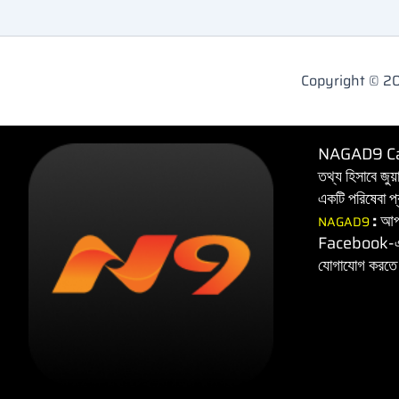
Copyright © 2
NAGAD9 Casino
তথ্য হিসাবে জ
একটি পরিষেবা প
:
আপন
NAGAD9
Facebook-এ গ্
যোগাযোগ করতে প