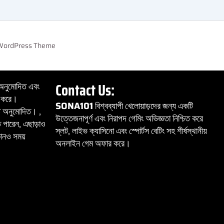
WordPress Theme
Contact Us:
 অনুমোদিত এবং
জ করে।
SONA101
বিশ্বব্যাপী খেলোয়াড়দের জন্য একটি
নত অনুমোদিত। ,
উত্তেজনাপূর্ণ এবং নিরাপদ গেমিং অভিজ্ঞতা নিশ্চিত করে
 পারেন, এছাড়াও
স্লট, লাইভ ক্যাসিনো এবং স্পোর্টস বেটিং সহ শীর্ষস্থানীয়
োনও সময়
অনলাইন গেম অফার করে।