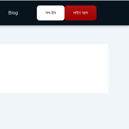
Blog
লগ-ইন
সাইন আপ