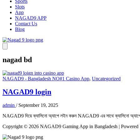
Sports
Slots
App
NAGAD9 APP
Contact Us
Blog
nagad bd
NAGAD9 - Bangladesh NO#1 Casino App
,
Uncategorized
NAGAD9 login
admin
/
September 19, 2025
NAGAD9 দিয়ে ক্যাসিনো অ্যাপে লইন করুন NAGAD9 এর সাথে ক্যাসিনো অ্যাপের পরব
Copyright © 2026 NAGAD9 Gaming App in Bangladesh | Powered