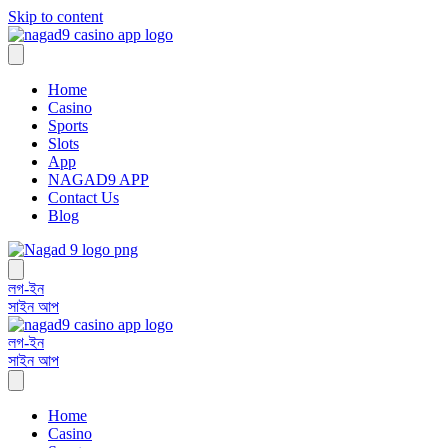
Skip to content
Home
Casino
Sports
Slots
App
NAGAD9 APP
Contact Us
Blog
লগ-ইন
সাইন আপ
লগ-ইন
সাইন আপ
Home
Casino