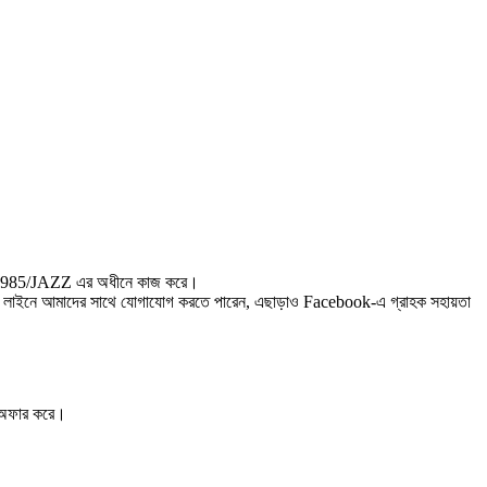
, NV#4985/JAZZ এর অধীনে কাজ করে।
ল্প লাইনে আমাদের সাথে যোগাযোগ করতে পারেন, এছাড়াও Facebook-এ গ্রাহক সহায়তা
েম অফার করে।