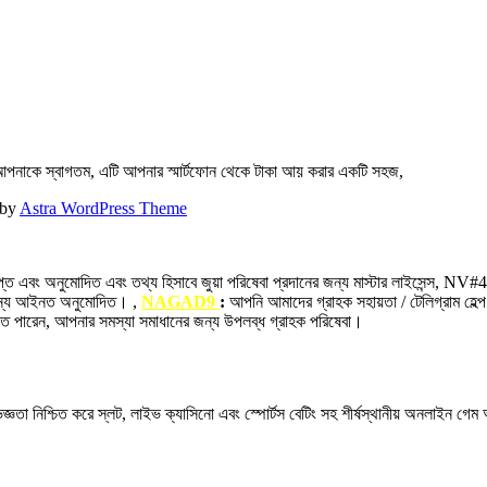
কে স্বাগতম, এটি আপনার স্মার্টফোন থেকে টাকা আয় করার একটি সহজ,
 by
Astra WordPress Theme
প্ত এবং অনুমোদিত এবং তথ্য হিসাবে জুয়া পরিষেবা প্রদানের জন্য মাস্টার লাইসেন্স
র জন্য আইনত অনুমোদিত। ,
NAGAD9
:
আপনি আমাদের গ্রাহক সহায়তা / টেলিগ্রাম হে
ে পারেন, আপনার সমস্যা সমাধানের জন্য উপলব্ধ গ্রাহক পরিষেবা।
িজ্ঞতা নিশ্চিত করে স্লট, লাইভ ক্যাসিনো এবং স্পোর্টস বেটিং সহ শীর্ষস্থানীয় অনলাইন গ