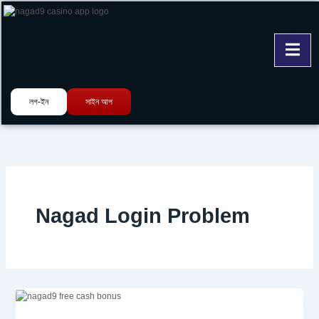
Skip
to
content
লগ-ইন
সাইন আপ
Nagad Login Problem