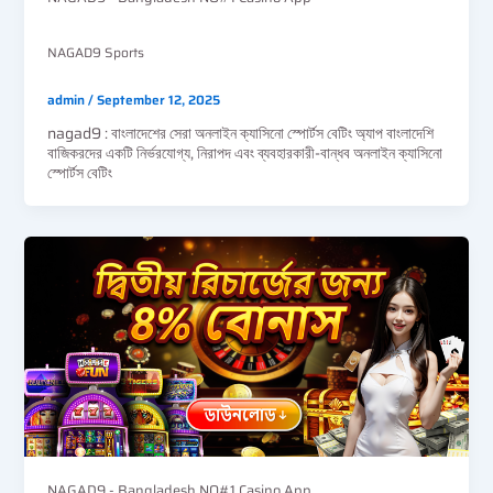
NAGAD9 Sports
admin
/
September 12, 2025
nagad9 : বাংলাদেশের সেরা অনলাইন ক্যাসিনো স্পোর্টস বেটিং অ্যাপ বাংলাদেশি
বাজিকরদের একটি নির্ভরযোগ্য, নিরাপদ এবং ব্যবহারকারী-বান্ধব অনলাইন ক্যাসিনো
স্পোর্টস বেটিং
NAGAD9 - Bangladesh NO#1 Casino App