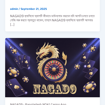
admin
/
September 21, 2025
NAGAD9 ক্যাসিনো অ্যাপটি কীভাবে ডাউনলোড করবেন যদি আপনি চলতে চলতে
গেমিং শুরু করতে প্রস্তুত থাকেন, তাহলে NAGAD9 ক্যাসিনো অ্যাপটি আপনার
[…]
NAGAD9 - Bangladesh NO#1 Casino App