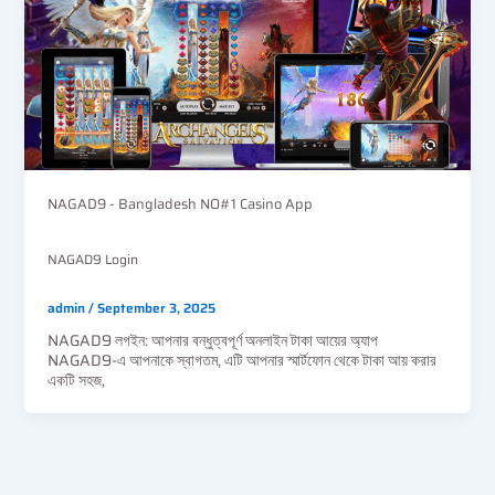
NAGAD9 - Bangladesh NO#1 Casino App
NAGAD9 Login
admin
/
September 3, 2025
NAGAD9 লগইন: আপনার বন্ধুত্বপূর্ণ অনলাইন টাকা আয়ের অ্যাপ
NAGAD9-এ আপনাকে স্বাগতম, এটি আপনার স্মার্টফোন থেকে টাকা আয় করার
একটি সহজ,