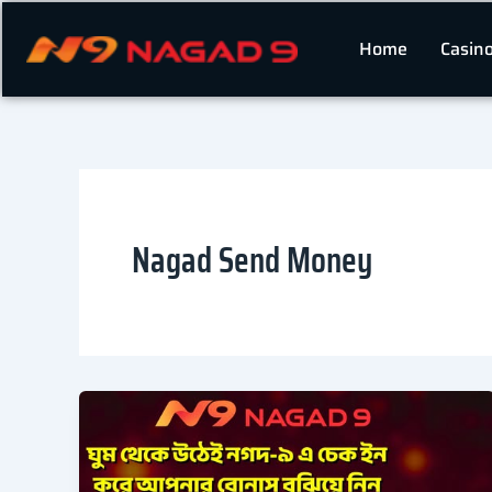
Skip
to
Home
Casin
content
Nagad Send Money