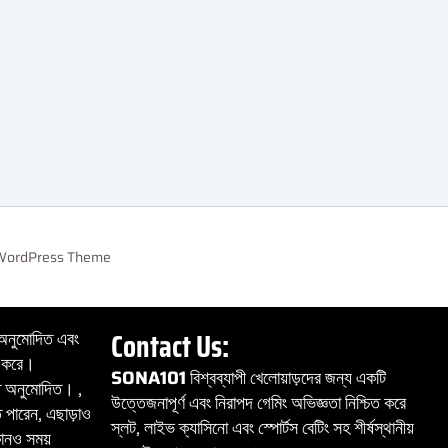
WordPress Theme
Contact Us:
 অনুমোদিত এবং
জ করে।
SONA101
বিশ্বব্যাপী খেলোয়াড়দের জন্য একটি
নত অনুমোদিত। ,
উত্তেজনাপূর্ণ এবং নিরাপদ গেমিং অভিজ্ঞতা নিশ্চিত করে
 পারেন, এছাড়াও
স্লট, লাইভ ক্যাসিনো এবং স্পোর্টস বেটিং সহ শীর্ষস্থানীয়
োনও সময়