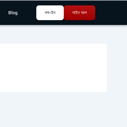
Blog
লগ-ইন
সাইন আপ