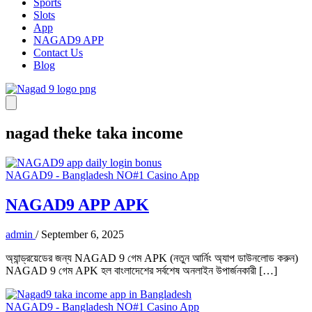
Sports
Slots
App
NAGAD9 APP
Contact Us
Blog
nagad theke taka income
NAGAD9 - Bangladesh NO#1 Casino App
NAGAD9 APP APK
admin
/
September 6, 2025
অ্যান্ড্রয়েডের জন্য NAGAD 9 গেম APK (নতুন আর্নিং অ্যাপ ডাউনলোড করুন)
NAGAD 9 গেম APK হল বাংলাদেশের সর্বশেষ অনলাইন উপার্জনকারী […]
NAGAD9 - Bangladesh NO#1 Casino App