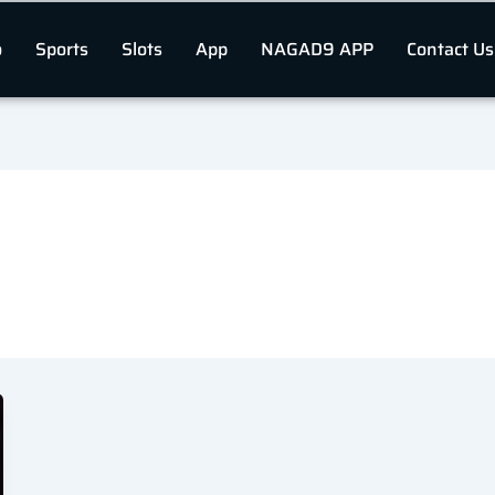
o
Sports
Slots
App
NAGAD9 APP
Contact Us