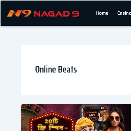
Skip
to
Home
Casin
content
Online Beats