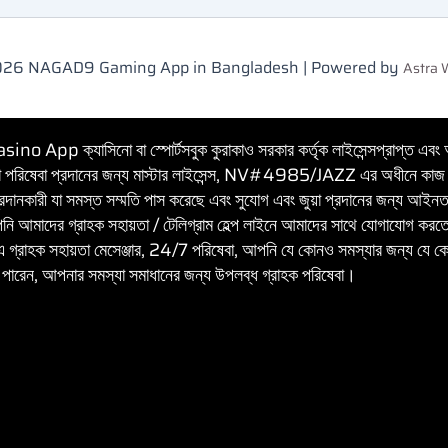
026 NAGAD9 Gaming App in Bangladesh | Powered by
Astra 
 App ক্যাসিনো বা স্পোর্টসবুক কুরাকাও সরকার কর্তৃক লাইসেন্সপ্রাপ্ত এবং
ুয়া পরিষেবা প্রদানের জন্য মাস্টার লাইসেন্স, NV#4985/JAZZ এর অধীনে কা
্রদানকারী যা সমস্ত সম্মতি পাস করেছে এবং সুযোগ এবং জুয়া প্রদানের জন্য আই
ি আমাদের গ্রাহক সহায়তা / টেলিগ্রাম হেল্প লাইনে আমাদের সাথে যোগাযোগ করতে
রাহক সহায়তা মেসেঞ্জার, 24/7 পরিষেবা, আপনি যে কোনও সমস্যার জন্য যে ক
ারেন, আপনার সমস্যা সমাধানের জন্য উপলব্ধ গ্রাহক পরিষেবা।