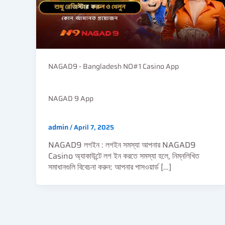
NAGAD9 - Bangladesh NO#1 Casino App
NAGAD 9 App
admin
/
April 7, 2025
NAGAD9 লগইন : লগইন সমস্যা আপনার NAGAD9
Casino অ্যাকাউন্টে লগ ইন করতে সমস্যা হলে, নিম্নলিখিত
সমাধানগুলি বিবেচনা করুন: আপনার পাসওয়ার্ড […]