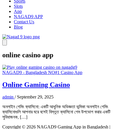
Sports
Slots
App
NAGAD9 APP
Contact Us
Blog
online casino app
NAGAD9 - Bangladesh NO#1 Casino App
Online Gaming Casino
admin
/
September 29, 2025
অনলাইন গেমিং ক্যাসিনো: একটি আধুনিক অভিজ্ঞতা ভূমিকা অনলাইন গেমিং
ক্যাসিনোগুলি আপনার ঘরে বসেই বিস্তৃত ক্যাসিনো গেম উপভোগ করার একটি
সুবিধাজনক, […]
Copyright © 2026 NAGAD9 Gaming App in Bangladesh |