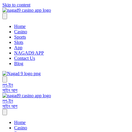
Skip to content
Home
Casino
Sports
Slots
App
NAGAD9 APP
Contact Us
Blog
লগ-ইন
সাইন আপ
লগ-ইন
সাইন আপ
Home
Casino