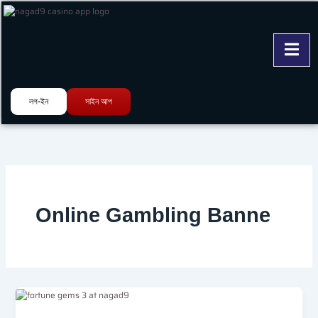
Skip
to
content
লগ-ইন
সাইন আপ
Online Gambling Banne