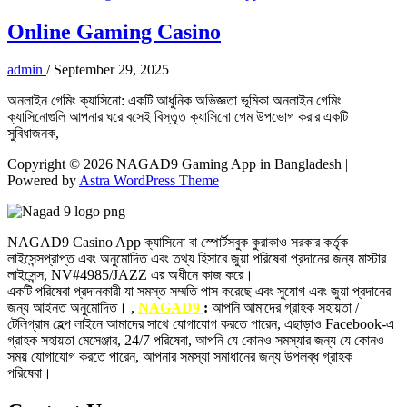
Online Gaming Casino
admin
/
September 29, 2025
অনলাইন গেমিং ক্যাসিনো: একটি আধুনিক অভিজ্ঞতা ভূমিকা অনলাইন গেমিং
ক্যাসিনোগুলি আপনার ঘরে বসেই বিস্তৃত ক্যাসিনো গেম উপভোগ করার একটি
সুবিধাজনক,
Copyright © 2026 NAGAD9 Gaming App in Bangladesh |
Powered by
Astra WordPress Theme
NAGAD9 Casino App ক্যাসিনো বা স্পোর্টসবুক কুরাকাও সরকার কর্তৃক
লাইসেন্সপ্রাপ্ত এবং অনুমোদিত এবং তথ্য হিসাবে জুয়া পরিষেবা প্রদানের জন্য মাস্টার
লাইসেন্স, NV#4985/JAZZ এর অধীনে কাজ করে।
একটি পরিষেবা প্রদানকারী যা সমস্ত সম্মতি পাস করেছে এবং সুযোগ এবং জুয়া প্রদানের
জন্য আইনত অনুমোদিত। ,
NAGAD9
:
আপনি আমাদের গ্রাহক সহায়তা /
টেলিগ্রাম হেল্প লাইনে আমাদের সাথে যোগাযোগ করতে পারেন, এছাড়াও Facebook-এ
গ্রাহক সহায়তা মেসেঞ্জার, 24/7 পরিষেবা, আপনি যে কোনও সমস্যার জন্য যে কোনও
সময় যোগাযোগ করতে পারেন, আপনার সমস্যা সমাধানের জন্য উপলব্ধ গ্রাহক
পরিষেবা।