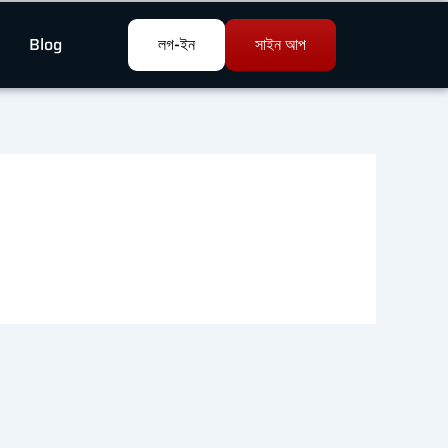
Blog
লগ-ইন
সাইন আপ