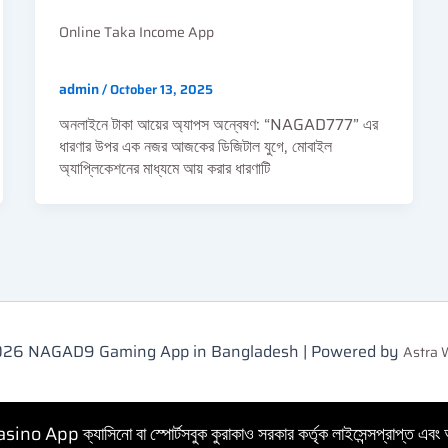
Online Taka Income App
admin
/
October 13, 2025
অনলাইনে টাকা আয়ের অ্যাপস অন্বেষণ: “NAGAD777” এর
ধারণার উপর এক নজর আজকের ডিজিটাল যুগে, মোবাইল
অ্যাপ্লিকেশনের মাধ্যমে আয় করার ধারণাটি
026 NAGAD9 Gaming App in Bangladesh | Powered by
Astra 
 App ক্যাসিনো বা স্পোর্টসবুক কুরাকাও সরকার কর্তৃক লাইসেন্সপ্রাপ্ত এবং