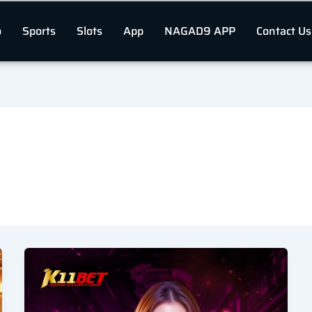
o
Sports
Slots
App
NAGAD9 APP
Contact Us