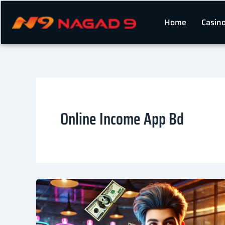
Skip
to
Home
Casin
content
Online Income App Bd