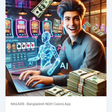
NAGAD9 - Bangladesh NO#1 Casino App