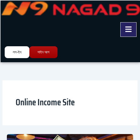
Skip
to
content
লগ-ইন
সাইন আপ
Online Income Site