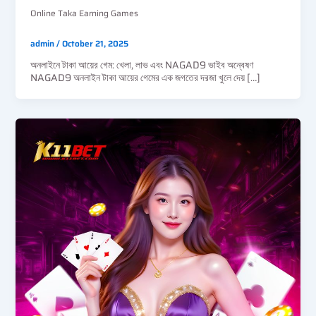
Online Taka Earning Games
admin
/
October 21, 2025
অনলাইনে টাকা আয়ের গেম: খেলা, লাভ এবং NAGAD9 ভাইব অন্বেষণ
NAGAD9 অনলাইন টাকা আয়ের গেমের এক জগতের দরজা খুলে দেয় […]