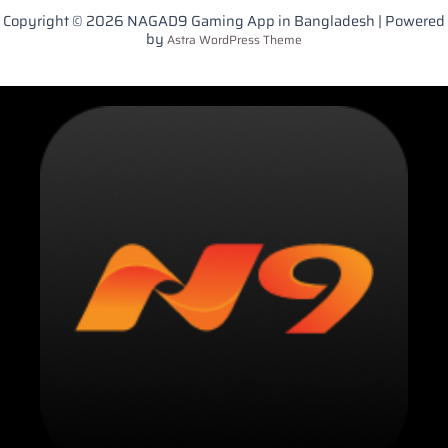
Copyright © 2026 NAGAD9 Gaming App in Bangladesh | Powered
by
Astra WordPress Theme