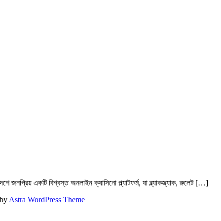
জনপ্রিয় একটি বিশ্বস্ত অনলাইন ক্যাসিনো প্ল্যাটফর্ম, যা ব্ল্যাকজ্যাক, রুলেট […]
 by
Astra WordPress Theme