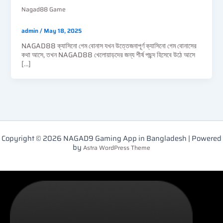
Nagad88 Game
admin
/
May 18, 2025
NAGAD88 ক্যাসিনো গেম বোনাস যখন উত্তেজনাপূর্ণ ক্যাসিনো গেম বোনাসের
কথা আসে, তখন NAGAD88 খেলোয়াড়দের জন্য শীর্ষ পছন্দ হিসেবে উঠে আসে
[…]
Copyright © 2026 NAGAD9 Gaming App in Bangladesh | Powered
by
Astra WordPress Theme