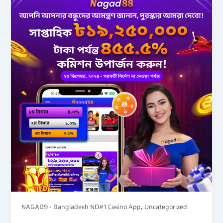
,
NAGAD9 - Bangladesh NO#1 Casino App
Uncategorized