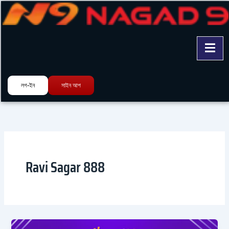
Skip
to
content
লগ-ইন
সাইন আপ
Ravi Sagar 888