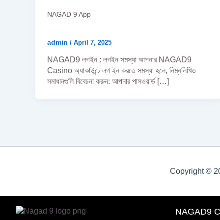
NAGAD 9 App
admin
/
April 7, 2025
NAGAD9 লগইন : লগইন সমস্যা আপনার NAGAD9
Casino অ্যাকাউন্টে লগ ইন করতে সমস্যা হলে, নিম্নলিখিত
সমাধানগুলি বিবেচনা করুন: আপনার পাসওয়ার্ড […]
Copyright © 
NAGAD9 Casino