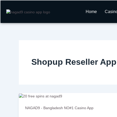
Skip
to
Home
Casin
content
Shopup Reseller Appl
NAGAD9 - Bangladesh NO#1 Casino App