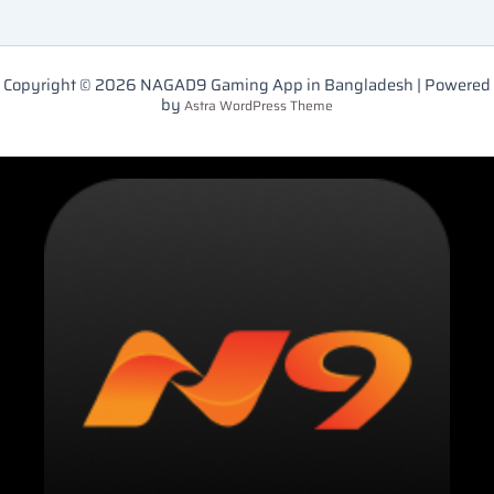
Copyright © 2026 NAGAD9 Gaming App in Bangladesh | Powered
by
Astra WordPress Theme